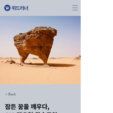
위드러너
< Back
잠든 꿈을 깨우다,